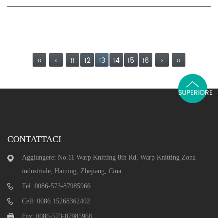
‹‹
‹
11
12
13
14
15
16
›
››
SUPERIORE
CONTATTACI
Aggiungere: No.11 Warp Knitting 8th Rd, Warp Knitting Zona
industriale, Haining, Zhejiang, Cina
Tel: 0086-573-87985966
Cell: 0086 15268362402
Fax: 0086-573-87985968