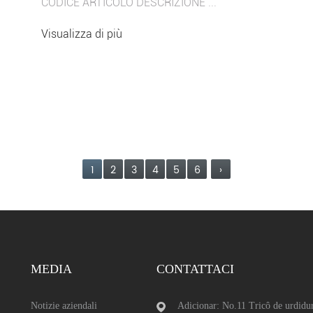
CODICE ARTICOLO DESCRIZIONE ...
Visualizza di più
1
2
3
4
5
6
›
MEDIA
CONTATTACI
Notizie aziendali
Adicionar: No.11 Tricô de urdidur