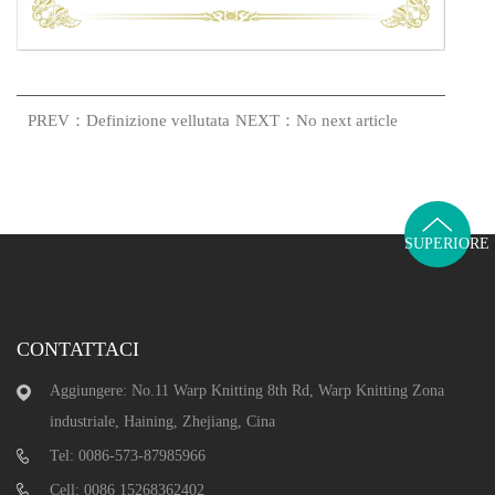
PREV：Definizione vellutata
NEXT：No next article
SUPERIORE
CONTATTACI
Aggiungere: No.11 Warp Knitting 8th Rd, Warp Knitting Zona
industriale, Haining, Zhejiang, Cina
Tel: 0086-573-87985966
Cell: 0086 15268362402