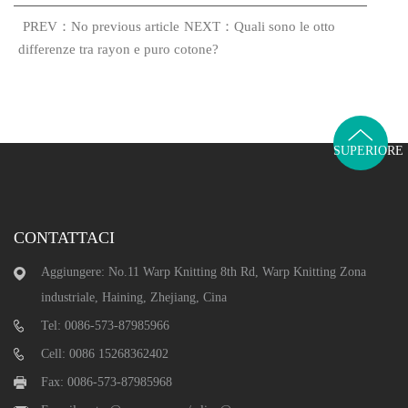
PREV：No previous article
NEXT：Quali sono le otto
differenze tra rayon e puro cotone?
SUPERIORE
CONTATTACI
Aggiungere: No.11 Warp Knitting 8th Rd, Warp Knitting Zona
industriale, Haining, Zhejiang, Cina
Tel: 0086-573-87985966
Cell: 0086 15268362402
Fax: 0086-573-87985968